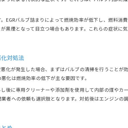
EGRバルブ清掃で燃費低下と異音を防ぐポイント
。
EGRバルブ清掃が燃費改善につながる理由
。EGRバルブ詰まりによって燃焼効率が低下し、燃料消
EGRバルブ清掃でエンジン異音を予防する方法
スが黒煙となって目立つ場合もあります。これらの症状に
EGRバルブ清掃の効果を確実に実感する秘訣
EGRバルブ清掃後のトラブル再発防止対策
EGRバルブ清掃のタイミングと燃費維持術
悪化対処法
自分でできるEGRバルブ清掃の流れと注意点
費悪化が発生した場合、まずはバルブの清掃を行うことが
EGRバルブ清掃を自分で行うための準備と道具
の悪化は燃焼効率の低下が主な要因です。
EGRバルブ清掃の具体的なDIY手順を紹介
外し後に専用クリーナーや添加剤を使用して内部の煤やカー
EGRバルブ清掃時に気をつけたい安全ポイント
門業者への依頼も選択肢となります。対処後はエンジンの
EGRバルブ清掃の作業時間と効率化のコツ
EGRバルブ清掃を自分でする際の失敗例と対策
エンジン快調を保つEGRバルブメンテナンス実践法
まとめ