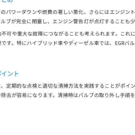
EGRバルブ定期清掃でエンジン快調を維持する
ンのパワーダウンや燃費の著しい悪化、さらにはエンジン
EGRバルブメンテナンスのベストな頻度と目安
バルブが完全に閉塞し、エンジン警告灯が点灯することも
EGRバルブ清掃と同時に行うべき他のメンテ項目
動不可や重大な故障につながることも考えられます。これ
EGRバルブメンテナンスで長寿命エンジンを実現
です。特にハイブリッド車やディーゼル車では、EGRバ
EGRバルブ清掃を習慣化するコツと注意事項
EGRバルブ清掃後の効果と燃費回復体験から学ぶ
EGRバルブ清掃で実感できる燃費回復の変化
ポイント
EGRバルブ清掃体験談に学ぶトラブル解消法
は、定期的な点検と適切な清掃方法を実践することがポイン
EGRバルブ清掃後のエンジン始動と走行チェック
ン除去が容易になります。清掃時はバルブの取り外し手順
EGRバルブ清掃で得られるエンジン性能アップ例
EGRバルブ清掃経験者のリアルな感想と効果