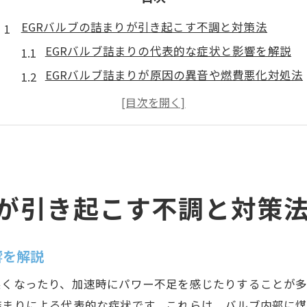
EGRバルブの詰まりが引き起こす不調と対策法
EGRバルブ詰まりの代表的な症状と影響を解説
EGRバルブ詰まりが原因の異音や燃費悪化対処法
EGRバルブを清掃しない場合のリスクまとめ
効率的なEGRバルブ詰まり対策の実践ポイント
自分でできるEGRバルブ詰まりチェック方法
添加剤を使ったEGRバルブ簡単清掃テクニック
EGRバルブ清掃用添加剤の選び方と使い方
りが引き起こす不調と対策
EGRバルブ添加剤を活用した簡単清掃のコツ
EGRバルブクリーナーを使う際の注意点
響を解説
EGRバルブ清掃添加剤の効果を最大化する方法
悪くなったり、加速時にパワー不足を感じたりすることが
EGRバルブ添加剤清掃の作業手順を解説
詰まりによる代表的な症状です。これらは、バルブ内部に