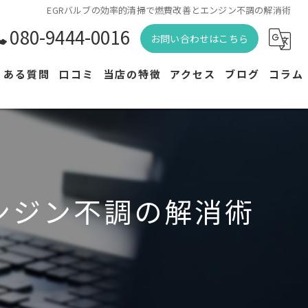
EGRバルブの効率的清掃で燃費改善とエンジン不調の解消術
080-9444-0016
お問い合わせはこちら
くある質問
口コミ
当店の特徴
アクセス
ブログ
コラム
バッテリー買取
漫画特集
バッテリー交換
メンテナンス
ンジン不調の解消術
修理
駆動用バッテリー交換
専門店