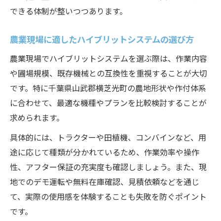
燃費改善を目指すなら押さえたい新技術
できる体制が整いつつあります。
燃費改善に役立つハイブリットシステムの
最新動向
農業現場に適したハイブリットシステムの選び方
運用コスト削減を実現する技術革新のポイ
農業現場でハイブリットシステムを選ぶ際は、作業内容
ント
や圃場規模、既存機械との互換性を重視することが大切
省エネと燃費向上を両立する導入ノウハウ
です。特に千葉県山武郡横芝光町の農地形状や作付体系
燃料費節約に貢献するハイブリットシステ
に合わせて、最適な機種やプランを比較検討することが
ムの選び方
求められます。
実践で効果を発揮する燃費改善技術とは
具体的には、トラクターや田植機、コンバインなど、用
実践者が語る導入プロセスとメリット
途に応じて種類が分かれているため、作業効率や操作
性、アフター保証の充実度も確認しましょう。また、現
ハイブリットシステム導入の一連の流れと
地でのデモ運転や無料在庫確認、見積依頼などを通じ
注意点
て、実際の使用感を体験することも失敗を防ぐポイント
現場で感じた導入前後の変化と効果
です。
実践者が選ぶハイブリットシステムの決め