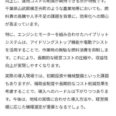
向上し、運用コストの削減が期待できる点が特徴です。
千葉県山武郡横芝光町のような農業地帯においても、燃
地域農家に広がるハイブリットシステムの
料費の高騰や人手不足の課題を背景に、効率化への関心
期待感
が高まっています。
横芝光町農業で注目されるハイブリットシ
ステム効果
特に、エンジンとモーターを組み合わせたハイブリット
ハイブリットシステム導入が地域産業にも
システムは、アイドリングストップ機能や電動アシスト
たらす影響
を活用することで、作業時の無駄な燃料消費を抑制しま
す。これにより、長期的な経営コストの圧縮や、収益性
横芝光町農業の未来を支えるハイブリット
向上が実現しやすくなります。
システム
省エネと効率化を両立する技術の現在地
実際の導入現場では、初期投資や機械整備といった課題
もありますが、補助金制度や長期的なコスト削減効果を
ハイブリットシステムの省エネ性能を徹底
考慮することで、導入へのハードルは下がりつつありま
解説
す。今後は、地域の実情に合わせた導入方法や、経営規
運用コスト削減に寄与する技術進化の実際
模に応じた機種選定が重要となるでしょう。
農業効率化を支えるハイブリットシステム