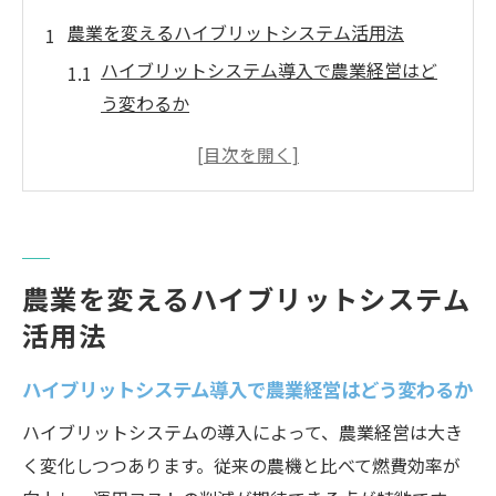
農業を変えるハイブリットシステム活用法
ハイブリットシステム導入で農業経営はど
う変わるか
環境負荷軽減を目指すハイブリットシステ
ムの強み
農業現場に適したハイブリットシステムの
選び方
ハイブリットシステムが拓く省力化と自動
農業を変えるハイブリットシステム
化の可能性
活用法
農業効率化に貢献するハイブリットシステ
ム事例
ハイブリットシステム導入で農業経営はどう変わるか
千葉県山武郡横芝光町に広がる導入の波
ハイブリットシステムの導入によって、農業経営は大き
横芝光町で進むハイブリットシステム普及
く変化しつつあります。従来の農機と比べて燃費効率が
の現状