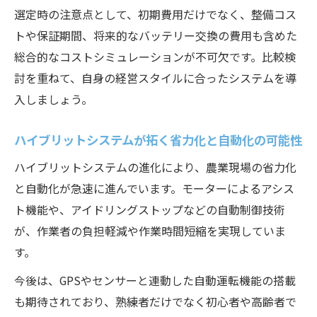
手
選定時の注意点として、初期費用だけでなく、整備コス
トや保証期間、将来的なバッテリー交換の費用も含めた
導入後のサポート体制と保守のポイント
総合的なコストシミュレーションが不可欠です。比較検
初期投資と採算性を見極める実践的視点
討を重ねて、自身の経営スタイルに合ったシステムを導
入しましょう。
ハイブリットシステムが拓く省力化と自動化の可能性
ハイブリットシステムの進化により、農業現場の省力化
と自動化が急速に進んでいます。モーターによるアシス
ト機能や、アイドリングストップなどの自動制御技術
が、作業者の負担軽減や作業時間短縮を実現していま
す。
今後は、GPSやセンサーと連動した自動運転機能の搭載
も期待されており、熟練者だけでなく初心者や高齢者で