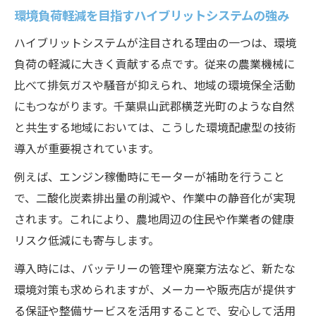
技術動向
環境負荷軽減を目指すハイブリットシステムの強み
現在注目される最新ハイブリットシステム
ハイブリットシステムが注目される理由の一つは、環境
の実力
負荷の軽減に大きく貢献する点です。従来の農業機械に
省エネと高効率化を両立する技術選定のコ
比べて排気ガスや騒音が抑えられ、地域の環境保全活動
ツ
にもつながります。千葉県山武郡横芝光町のような自然
ハイブリットシステムが農機に与える影響とは
と共生する地域においては、こうした環境配慮型の技術
農機導入で体感できるハイブリットシステ
導入が重要視されています。
ムの変化
例えば、エンジン稼働時にモーターが補助を行うこと
作業効率と耐久性向上に寄与する理由
で、二酸化炭素排出量の削減や、作業中の静音化が実現
ハイブリットシステムが農機性能を引き出
されます。これにより、農地周辺の住民や作業者の健康
す仕組み
リスク低減にも寄与します。
運用現場で実感する燃費改善の具体例
導入時には、バッテリーの管理や廃棄方法など、新たな
ハイブリットシステムによるメンテナンス
環境対策も求められますが、メーカーや販売店が提供す
性の向上
る保証や整備サービスを活用することで、安心して活用