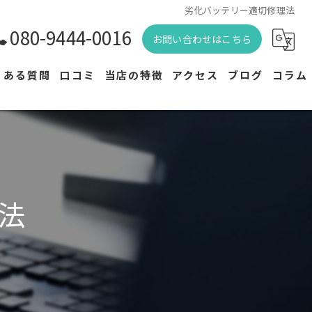
劣化バッテリー適切修理法
080-9444-0016
お問い合わせはこちら
くある質問
口コミ
当店の特徴
アクセス
ブログ
コラム
バッテリー買取
漫画特集
バッテリー交換
メンテナンス
法
修理
駆動用バッテリー交換
専門店