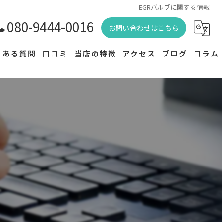
EGRバルブに関する情報
080-9444-0016
お問い合わせはこちら
くある質問
口コミ
当店の特徴
アクセス
ブログ
コラム
バッテリー買取
漫画特集
バッテリー交換
メンテナンス
修理
駆動用バッテリー交換
専門店