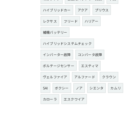
ハイブリッドカー
アクア
プリウス
レクサス
フリード
ハリアー
補機バッテリー
ハイブリッドシステムチェック
インバーター故障
コンバータ故障
ボルテージセンサー
エスティマ
ヴェルファイア
アルファード
クラウン
SAI
ボクシー
ノア
シエンタ
カムリ
カローラ
エスクワイア